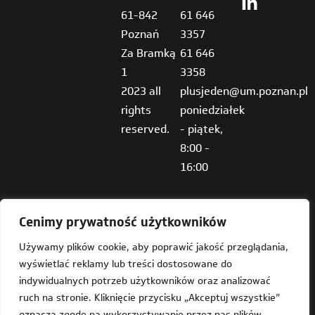
61-842
61 646
Poznań
3357
Za Bramką
61 646
1
3358
2023 all
plusjeden@um.poznan.pl
rights
poniedziałek
reserved.
- piątek,
8:00 -
16:00
Cenimy prywatność użytkowników
Używamy plików cookie, aby poprawić jakość przeglądania,
wyświetlać reklamy lub treści dostosowane do
Deklaracja dostępności
indywidualnych potrzeb użytkowników oraz analizować
ruch na stronie. Kliknięcie przycisku „Akceptuj wszystkie”
Mapa strony
oznacza zgodę na wykorzystywanie przez nas plików