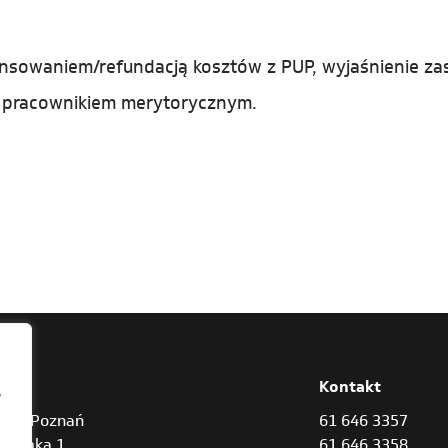
ansowaniem/refundacją kosztów z PUP, wyjaśnienie za
 z pracownikiem merytorycznym.
res
Kontakt
,
842 Poznań
61 646 3357
Bramką 1
61 646 3358