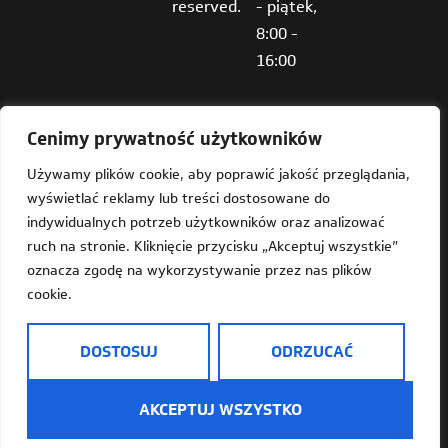
reserved.
- piątek,
8:00 -
16:00
Cenimy prywatność użytkowników
Używamy plików cookie, aby poprawić jakość przeglądania,
wyświetlać reklamy lub treści dostosowane do
Deklaracja dostępności
indywidualnych potrzeb użytkowników oraz analizować
ruch na stronie. Kliknięcie przycisku „Akceptuj wszystkie”
Mapa strony
oznacza zgodę na wykorzystywanie przez nas plików
cookie.
Dostępność
Informacja o Plus Jeden w języku prostym do czytania
DOSTOSUJ
ODRZUCAĆ
(ETR)
AKCEPTUJ WSZYSTKO
Informacje o przetwarzaniu danych osobowych