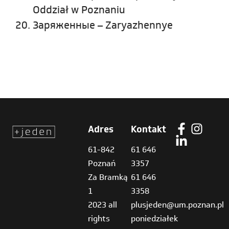
Oddział w Poznaniu
Заряженные – Zaryazhennye
Adres
Kontakt
61-842
61 646
Poznań
3357
Za Bramką
61 646
1
3358
2023 all
plusjeden@um.poznan.pl
rights
poniedziałek