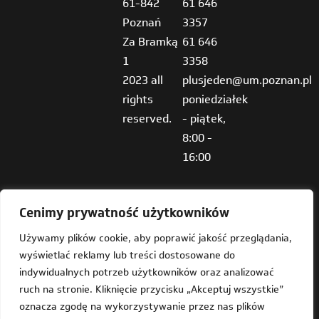
61-842
61 646
Poznań
3357
Za Bramką
61 646
1
3358
2023 all
plusjeden@um.poznan.pl
rights
poniedziałek
reserved.
- piątek,
8:00 -
16:00
Cenimy prywatność użytkowników
Używamy plików cookie, aby poprawić jakość przeglądania,
wyświetlać reklamy lub treści dostosowane do
Deklaracja dostępności
indywidualnych potrzeb użytkowników oraz analizować
ruch na stronie. Kliknięcie przycisku „Akceptuj wszystkie”
Mapa strony
oznacza zgodę na wykorzystywanie przez nas plików