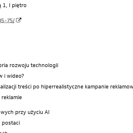
1, I piętro
05-75/
toria rozwoju technologii
w i wideo?
alizacji treści po hiperrealistyczne kampanie reklamo
 reklamie
owych przy użyciu AI
 postaci