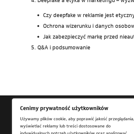
4. Deepfake a etyka w marketingu – wyzw
Czy deepfake w reklamie jest etyczn
Ochrona wizerunku i danych osobo
Jak zabezpieczyć markę przed niea
5. Q&A i podsumowanie
Cenimy prywatność użytkowników
Ad
Używamy plików cookie, aby poprawić jakość przeglądania
wyświetlać reklamy lub treści dostosowane do
61-
indywidualnych potrzeb użytkowników oraz analizować