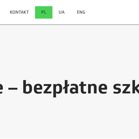
KONTAKT
PL
UA
ENG
e – bezpłatne sz