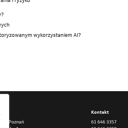
ania i ryzyko
y?
wych
utoryzowanym wykorzystaniem AI?
res
Kontakt
,
842 Poznań
61 646 3357