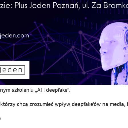
ym szkoleniu „AI i deepfake”.
, którzy chcą zrozumieć wpływ deepfake’ów na media, 
0