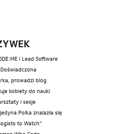
ZYWEK
ODE:ME i Lead Software
. Doświadczona
rka, prowadzi blog
ruje kobiety do nauki
sztaty i sesje
edyna Polka znalazła się
logists to Watch"