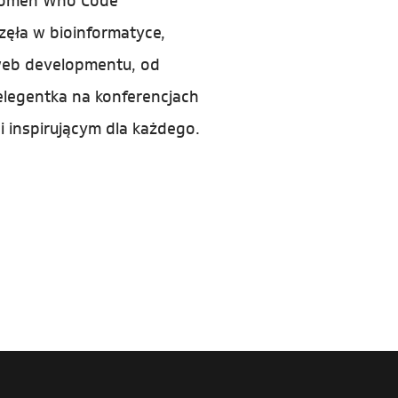
 Women Who Code
zęła w bioinformatyce,
web developmentu, od
elegentka na konferencjach
i inspirującym dla każdego.