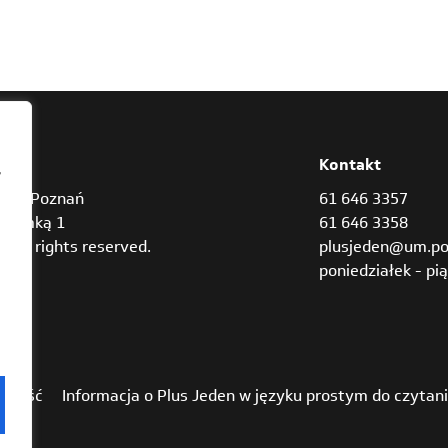
res
Kontakt
,
842 Poznań
61 646 3357
Bramką 1
61 646 3358
3 all rights reserved.
plusjeden@um.po
poniedziałek - pią
pność
Informacja o Plus Jeden w języku prostym do czytan
ch