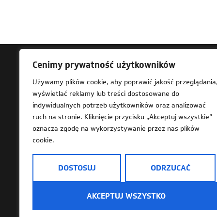
Cenimy prywatność użytkowników
Ad
Używamy plików cookie, aby poprawić jakość przeglądania
wyświetlać reklamy lub treści dostosowane do
61-
indywidualnych potrzeb użytkowników oraz analizować
Za 
ruch na stronie. Kliknięcie przycisku „Akceptuj wszystkie”
202
oznacza zgodę na wykorzystywanie przez nas plików
cookie.
DOSTOSUJ
ODRZUCAĆ
Deklaracja dostępności
Mapa strony
Dostę
AKCEPTUJ WSZYSTKO
Informacje o przetwarzaniu danych osobowy