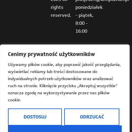
rights
poniedziałek
reserved.
- piątek,
8:00 -
16:00
Cenimy prywatność użytkowników
Używamy plików cookie, aby poprawić jakość przeglądania,
wyświetlać reklamy lub treści dostosowane do
Deklaracja dostępności
indywidualnych potrzeb użytkowników oraz analizować
ruch na stronie. Kliknięcie przycisku „Akceptuj wszystkie”
Mapa strony
oznacza zgodę na wykorzystywanie przez nas plików
cookie.
Dostępność
Informacja o Plus Jeden w języku prostym do czytania
DOSTOSUJ
ODRZUCAĆ
(ETR)