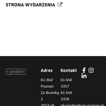
STRONA WYDARZENIA
Adres
Kontakt
61-842
61 646
Poznań
3357
Za Bramką
61 646
1
3358
2023 all
plusjeden@um.poznan.pl