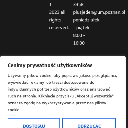
1
3358
2023 all
plusjeden@um.poznan.pl
rights
poniedziałek
reserved.
- piątek,
8:00 -
16:00
Cenimy prywatność użytkowników
Używamy plików cookie, aby poprawić jakość przeglądania,
wyświetlać reklamy lub treści dostosowane do
Deklaracja dostępności
indywidualnych potrzeb użytkowników oraz analizować
ruch na stronie. Kliknięcie przycisku „Akceptuj wszystkie”
Mapa strony
oznacza zgodę na wykorzystywanie przez nas plików
cookie.
Dostępność
Informacja o Plus Jeden w języku prostym do czytania
DOSTOSUJ
ODRZUCAĆ