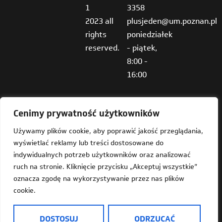
1
3358
2023 all
plusjeden@um.poznan.pl
rights
poniedziałek
reserved.
- piątek,
8:00 -
16:00
Cenimy prywatność użytkowników
Używamy plików cookie, aby poprawić jakość przeglądania,
wyświetlać reklamy lub treści dostosowane do
Deklaracja dostępności
indywidualnych potrzeb użytkowników oraz analizować
ruch na stronie. Kliknięcie przycisku „Akceptuj wszystkie”
Mapa strony
oznacza zgodę na wykorzystywanie przez nas plików
cookie.
Dostępność
Informacja o Plus Jeden w języku prostym do czytania
DOSTOSUJ
ODRZUCAĆ