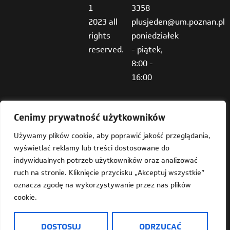
1
3358
2023 all
plusjeden@um.poznan.pl
rights
poniedziałek
reserved.
- piątek,
8:00 -
16:00
Cenimy prywatność użytkowników
Używamy plików cookie, aby poprawić jakość przeglądania,
wyświetlać reklamy lub treści dostosowane do
Deklaracja dostępności
indywidualnych potrzeb użytkowników oraz analizować
ruch na stronie. Kliknięcie przycisku „Akceptuj wszystkie”
Mapa strony
oznacza zgodę na wykorzystywanie przez nas plików
cookie.
Dostępność
Informacja o Plus Jeden w języku prostym do czytania
DOSTOSUJ
ODRZUCAĆ