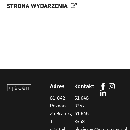
STRONA WYDARZENIA
Adres
Kontakt
61-842
61 646
Poznań
3357
Za Bramką
61 646
1
3358
2023 all
plusjeden@um.poznan.pl