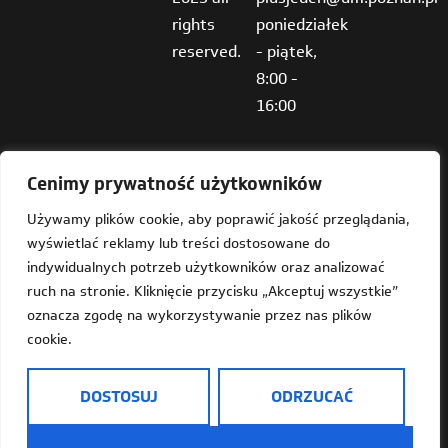
rights
poniedziałek
reserved.
- piątek,
8:00 -
16:00
Cenimy prywatność użytkowników
Używamy plików cookie, aby poprawić jakość przeglądania,
wyświetlać reklamy lub treści dostosowane do
Deklaracja dostępności
indywidualnych potrzeb użytkowników oraz analizować
ruch na stronie. Kliknięcie przycisku „Akceptuj wszystkie”
Mapa strony
oznacza zgodę na wykorzystywanie przez nas plików
cookie.
Dostępność
Informacja o Plus Jeden w języku prostym do czytania
DOSTOSUJ
ODRZUCAĆ
(ETR)