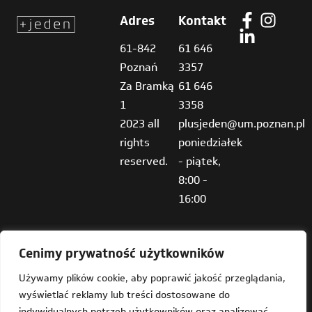
Adres
Kontakt
61-842
61 646
Poznań
3357
Za Bramką
61 646
1
3358
2023 all
plusjeden@um.poznan.pl
rights
poniedziałek
reserved.
- piątek,
8:00 -
16:00
Cenimy prywatność użytkowników
Używamy plików cookie, aby poprawić jakość przeglądania,
wyświetlać reklamy lub treści dostosowane do
Deklaracja dostępności
indywidualnych potrzeb użytkowników oraz analizować