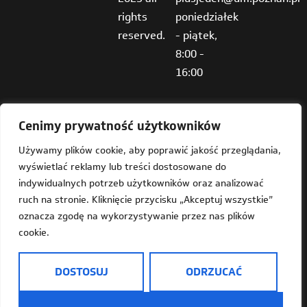
rights
poniedziałek
reserved.
- piątek,
8:00 -
16:00
Cenimy prywatność użytkowników
Używamy plików cookie, aby poprawić jakość przeglądania,
wyświetlać reklamy lub treści dostosowane do
Deklaracja dostępności
indywidualnych potrzeb użytkowników oraz analizować
ruch na stronie. Kliknięcie przycisku „Akceptuj wszystkie”
Mapa strony
oznacza zgodę na wykorzystywanie przez nas plików
cookie.
Dostępność
Informacja o Plus Jeden w języku prostym do czytania
DOSTOSUJ
ODRZUCAĆ
(ETR)