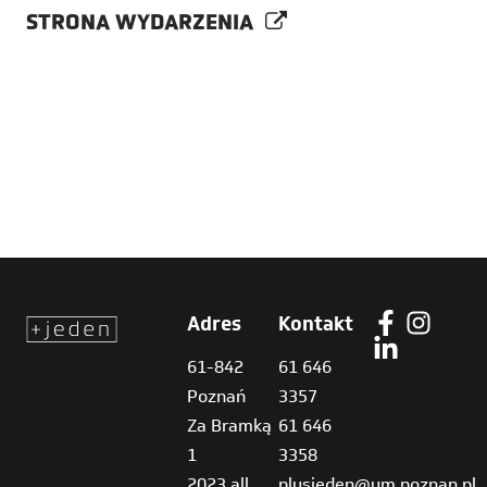
STRONA WYDARZENIA
Adres
Kontakt
61-842
61 646
Poznań
3357
Za Bramką
61 646
1
3358
2023 all
plusjeden@um.poznan.pl