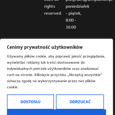
rights
poniedziałek
reserved.
- piątek,
8:00 -
16:00
Cenimy prywatność użytkowników
Używamy plików cookie, aby poprawić jakość przeglądania,
wyświetlać reklamy lub treści dostosowane do
Deklaracja dostępności
indywidualnych potrzeb użytkowników oraz analizować
ruch na stronie. Kliknięcie przycisku „Akceptuj wszystkie”
Mapa strony
oznacza zgodę na wykorzystywanie przez nas plików
cookie.
Dostępność
Informacja o Plus Jeden w języku prostym do czytania
DOSTOSUJ
ODRZUCAĆ
(ETR)