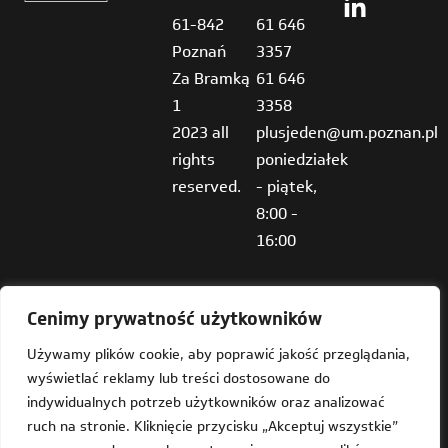
61-842
61 646
Poznań
3357
Za Bramką
61 646
1
3358
2023 all
plusjeden@um.poznan.pl
rights
poniedziałek
reserved.
- piątek,
8:00 -
16:00
Cenimy prywatność użytkowników
Używamy plików cookie, aby poprawić jakość przeglądania,
wyświetlać reklamy lub treści dostosowane do
Deklaracja dostępności
indywidualnych potrzeb użytkowników oraz analizować
ruch na stronie. Kliknięcie przycisku „Akceptuj wszystkie”
Mapa strony