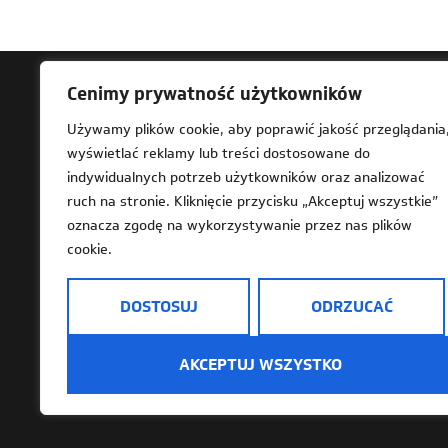
Cenimy prywatność użytkowników
Ad
Używamy plików cookie, aby poprawić jakość przeglądania
wyświetlać reklamy lub treści dostosowane do
61-
indywidualnych potrzeb użytkowników oraz analizować
Za 
ruch na stronie. Kliknięcie przycisku „Akceptuj wszystkie”
202
oznacza zgodę na wykorzystywanie przez nas plików
cookie.
DOSTOSUJ
ODRZUCAĆ
Deklaracja dostępności
Mapa strony
Dostę
AKCEPTUJ WSZYSTKO
Informacje o przetwarzaniu danych osobowy