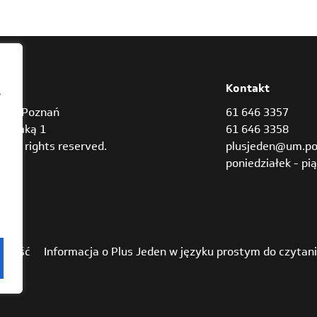
res
Kontakt
,
842 Poznań
61 646 3357
Bramką 1
61 646 3358
3 all rights reserved.
plusjeden@um.po
poniedziałek - pią
pność
Informacja o Plus Jeden w języku prostym do czytan
ch