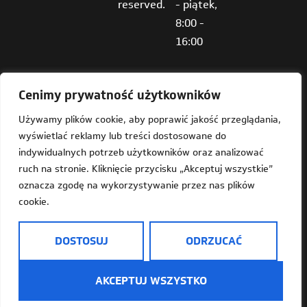
reserved.
- piątek,
8:00 -
16:00
Cenimy prywatność użytkowników
Używamy plików cookie, aby poprawić jakość przeglądania,
wyświetlać reklamy lub treści dostosowane do
Deklaracja dostępności
indywidualnych potrzeb użytkowników oraz analizować
ruch na stronie. Kliknięcie przycisku „Akceptuj wszystkie”
Mapa strony
oznacza zgodę na wykorzystywanie przez nas plików
cookie.
Dostępność
Informacja o Plus Jeden w języku prostym do czytania
DOSTOSUJ
ODRZUCAĆ
(ETR)
AKCEPTUJ WSZYSTKO
Informacje o przetwarzaniu danych osobowych