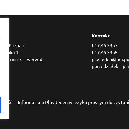
res
Kontakt
,
842 Poznań
61 646 3357
Bramką 1
61 646 3358
3 all rights reserved.
plusjeden@um.po
poniedziałek - pią
pność
Informacja o Plus Jeden w języku prostym do czytan
ch