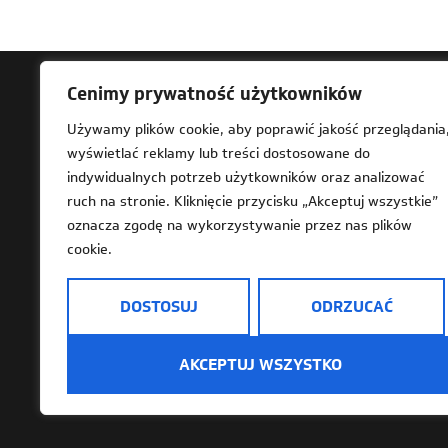
Cenimy prywatność użytkowników
Ad
Używamy plików cookie, aby poprawić jakość przeglądania
wyświetlać reklamy lub treści dostosowane do
61-
indywidualnych potrzeb użytkowników oraz analizować
Za 
ruch na stronie. Kliknięcie przycisku „Akceptuj wszystkie”
202
oznacza zgodę na wykorzystywanie przez nas plików
cookie.
DOSTOSUJ
ODRZUCAĆ
Deklaracja dostępności
Mapa strony
Dostę
AKCEPTUJ WSZYSTKO
Informacje o przetwarzaniu danych osobowy