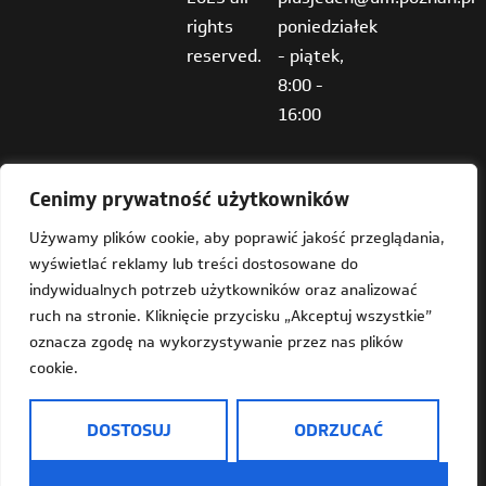
rights
poniedziałek
reserved.
- piątek,
8:00 -
16:00
Cenimy prywatność użytkowników
Używamy plików cookie, aby poprawić jakość przeglądania,
wyświetlać reklamy lub treści dostosowane do
Deklaracja dostępności
indywidualnych potrzeb użytkowników oraz analizować
ruch na stronie. Kliknięcie przycisku „Akceptuj wszystkie”
Mapa strony
oznacza zgodę na wykorzystywanie przez nas plików
cookie.
Dostępność
Informacja o Plus Jeden w języku prostym do czytania
DOSTOSUJ
ODRZUCAĆ
(ETR)