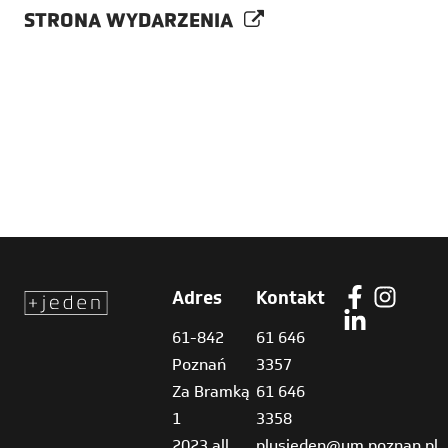
STRONA WYDARZENIA
Adres
Kontakt
61-842
61 646
Poznań
3357
Za Bramką
61 646
1
3358
2023 all
plusjeden@um.poznan.pl