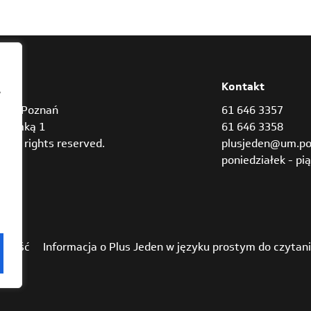
res
Kontakt
,
842 Poznań
61 646 3357
Bramką 1
61 646 3358
3 all rights reserved.
plusjeden@um.po
poniedziałek - pią
pność
Informacja o Plus Jeden w języku prostym do czytan
ch