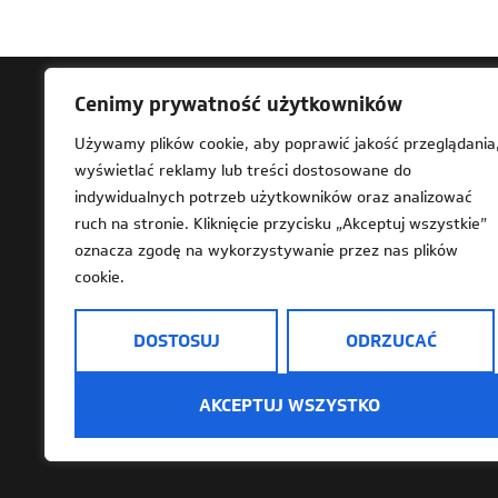
Cenimy prywatność użytkowników
Ad
Używamy plików cookie, aby poprawić jakość przeglądania
wyświetlać reklamy lub treści dostosowane do
61-
indywidualnych potrzeb użytkowników oraz analizować
Za 
ruch na stronie. Kliknięcie przycisku „Akceptuj wszystkie”
202
oznacza zgodę na wykorzystywanie przez nas plików
cookie.
DOSTOSUJ
ODRZUCAĆ
Deklaracja dostępności
Mapa strony
Dostę
AKCEPTUJ WSZYSTKO
Informacje o przetwarzaniu danych osobowy