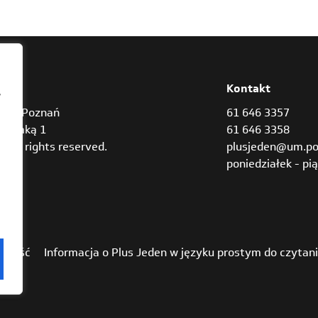
res
Kontakt
,
842 Poznań
61 646 3357
Bramką 1
61 646 3358
3 all rights reserved.
plusjeden@um.po
poniedziałek - pią
pność
Informacja o Plus Jeden w języku prostym do czytan
ch