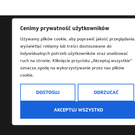
Cenimy prywatność użytkowników
Ad
Używamy plików cookie, aby poprawić jakość przeglądania
wyświetlać reklamy lub treści dostosowane do
61-
indywidualnych potrzeb użytkowników oraz analizować
Za 
ruch na stronie. Kliknięcie przycisku „Akceptuj wszystkie”
202
oznacza zgodę na wykorzystywanie przez nas plików
cookie.
DOSTOSUJ
ODRZUCAĆ
Deklaracja dostępności
Mapa strony
Dostę
AKCEPTUJ WSZYSTKO
Informacje o przetwarzaniu danych osobowy